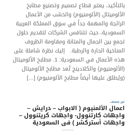
بالتأكيد، يعتبر قطاع تصميم وتصنيع مطابخ
الألوميتال (الألومنيوم) والخشب من الأعمال
الرائجة والمهمة جداً في سوق المملكة العربية
السعودية، حيث تتنافس الشركات لتقديم حلول
تجمع بين الجمال والمتانة ومقاومة الظروف
المناخية الحارة والرطبة. إليك نظرة شاملة على
هذه الأعمال في السعودية: 1. مطابخ الألوميتال
(الألومنيوم) والكلادينج تُعد مطابخ الألوميتال
(ويُطلق عليها أيضاً مطابخ الألومنيوم) […]
غير مصنف
⁠اعمال الألمنيوم ( الابواب – درايش –
واجهات كارتنوول- واجهات كريتنوول –
واجهات أستركشر ) فى السعودية