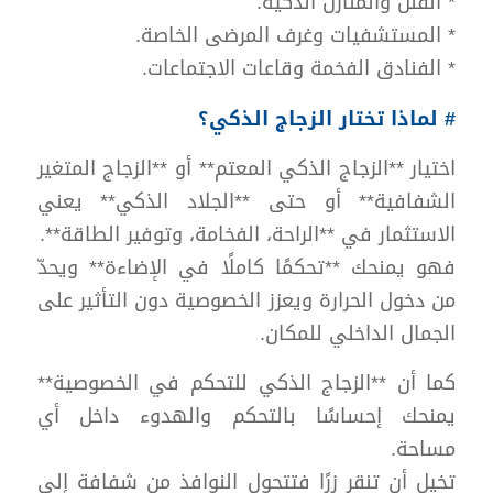
* الفلل والمنازل الذكية.
* المستشفيات وغرف المرضى الخاصة.
* الفنادق الفخمة وقاعات الاجتماعات.
# لماذا تختار الزجاج الذكي؟
اختيار **الزجاج الذكي المعتم** أو **الزجاج المتغير
الشفافية** أو حتى **الجلاد الذكي** يعني
الاستثمار في **الراحة، الفخامة، وتوفير الطاقة**.
فهو يمنحك **تحكمًا كاملًا في الإضاءة** ويحدّ
من دخول الحرارة ويعزز الخصوصية دون التأثير على
الجمال الداخلي للمكان.
كما أن **الزجاج الذكي للتحكم في الخصوصية**
يمنحك إحساسًا بالتحكم والهدوء داخل أي
مساحة.
تخيل أن تنقر زرًا فتتحول النوافذ من شفافة إلى