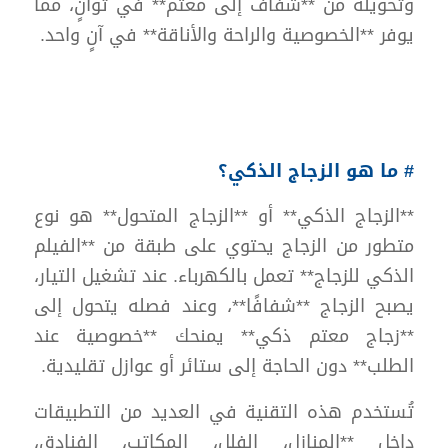
وتحويله من **شفاف إلى معتم** في ثوانٍ، مما
يوفر **الخصوصية والراحة والأناقة** في آنٍ واحد.
# ما هو الزجاج الذكي؟
**الزجاج الذكي** أو **الزجاج المتحول** هو نوع
متطور من الزجاج يحتوي على طبقة من **الفيلم
الذكي للزجاج** تعمل بالكهرباء. عند تشغيل التيار،
يصبح الزجاج **شفافًا**، وعند فصله يتحول إلى
**زجاج معتم ذكي** يمنحك **خصوصية عند
الطلب** دون الحاجة إلى ستائر أو عوازل تقليدية.
تُستخدم هذه التقنية في العديد من التطبيقات
داخل **المنازل، الفلل، المكاتب، الفنادق،