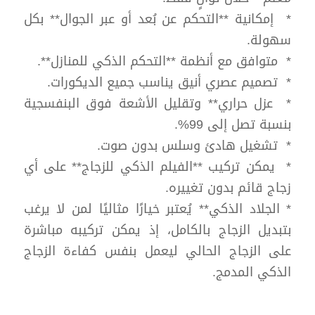
* إمكانية **التحكم عن بُعد أو عبر الجوال** بكل
سهولة.
* متوافق مع أنظمة **التحكم الذكي للمنازل**.
* تصميم عصري أنيق يناسب جميع الديكورات.
* عزل حراري** وتقليل الأشعة فوق البنفسجية
بنسبة تصل إلى 99%.
* تشغيل هادئ وسلس بدون صوت.
* يمكن تركيب **الفيلم الذكي للزجاج** على أي
زجاج قائم بدون تغييره.
* الجلاد الذكي** يُعتبر خيارًا مثاليًا لمن لا يرغب
بتبديل الزجاج بالكامل، إذ يمكن تركيبه مباشرة
على الزجاج الحالي ليعمل بنفس كفاءة الزجاج
الذكي المدمج.