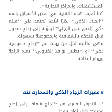
المستشفيات، والمراكز التجارية**.
كما تُعرف هذه التقنية في بعض الأسواق باسم
**الجلاد الذكي** نظرًا لأنها تعتمد على **فيلم
ذكي يُلصق على الزجاج** ليحوّله إلى زجاج متحول
قابل للتحكم بالشفافية والخصوصية بسهولة.
فهي مثالية لكل من يبحث عن **زجاج خصوصية
ذكي** أو **تظليل نوافذ إلكتروني** يمنح الراحة
ويوفر الطاقة.
# مميزات الزجاج الذكي والسمارت تنت
* التحول الفوري من **زجاج شفاف إلى زجاج
معتم** خلال ثوانٍ فقط.