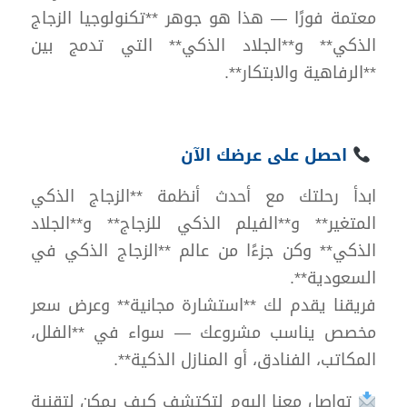
معتمة فورًا — هذا هو جوهر **تكنولوجيا الزجاج
الذكي** و**الجلاد الذكي** التي تدمج بين
**الرفاهية والابتكار**.
احصل على عرضك الآن
ابدأ رحلتك مع أحدث أنظمة **الزجاج الذكي
المتغير** و**الفيلم الذكي للزجاج** و**الجلاد
الذكي** وكن جزءًا من عالم **الزجاج الذكي في
السعودية**.
فريقنا يقدم لك **استشارة مجانية** وعرض سعر
مخصص يناسب مشروعك — سواء في **الفلل،
المكاتب، الفنادق، أو المنازل الذكية**.
تواصل معنا اليوم لتكتشف كيف يمكن لتقنية